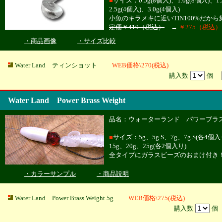
■
サイズ：
0.5g(8個入)、1.0g(8個入)、1
2.5g(4個入)、3.0g(4個入)
小魚のキラメキに近いTIN100%だか
定価￥410（税込）
→
￥275（税込）
・商品画像
・サイズ比較
Water Land ティンショット
WEB価格\270(税込)
購入数
個
Water Land Power Brass Weight
品名：ウォーターランド パワーブラ
■
サイズ：5g、5g S、7g、7g S(各4個入
15g、20g、25g(各2個入り)
全タイプにガラスビーズのおまけ付き
・カラーサンプル
・商品説明
Water Land Power Brass Weight 5g
WEB価格\275(税込)
購入数