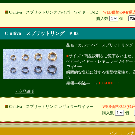
C'ultiva スプリットリング ハイパーワイヤー P-12
WEB価格\594(税込
購入数
個
C'ultiva スプリットリング P-03
品名：カルティバ スプリットリング P
■
サイズ：商品説明をご覧下さいませ
ベビーワイヤー・レギュラーワイヤー・
ワイヤー
瞬間的な負担に対する衝撃復元性と、
つ。
定価（税込）
→
10%OFF！！
・商品説明
C'ultiva スプリットリング レギュラーワイヤー
WEB価格\253(税込
購入数
個
バス / ス