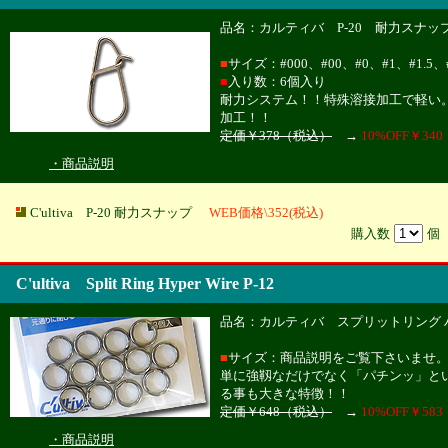
品名：カルティバ P-20 耐力スナッ
■
サイズ：#000、#00、#0、#1、#1.5、
■
入り数：6個入り
耐力システム！！特殊溶接加工で軽い
加工！！
定価￥378（税込）
→
10%OFF￥34
・商品説明
C'ultiva P-20 耐力スナップ
WEB価格\352(税込)
購入数
C'ultiva Split Ring Hyper Wire P-12
品名：カルティバ スプリットリング ハ
■
サイズ：商品説明をご覧下さいませ
単に強靱なだけでなく「パチンッ」と
る事も大きな特徴！！
定価￥648（税込）
→
10%OFF￥58
・商品説明